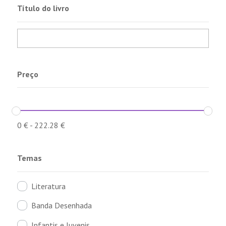
Título do livro
Preço
0
€
-
222.28
€
Temas
Literatura
Banda Desenhada
Infantis e Juvenis