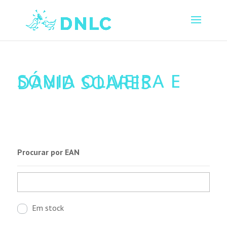
SÓNIA OLIVEIRA E
DAVID SOARES
Procurar por EAN
Em stock