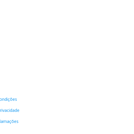
teis
Contactos
ondições
DNL Convergência
Rua Principal nº39-41, RC
Privacidade
Direito, Loja 2
Vergas
clamações
3840-555 Sto André de
Vagos