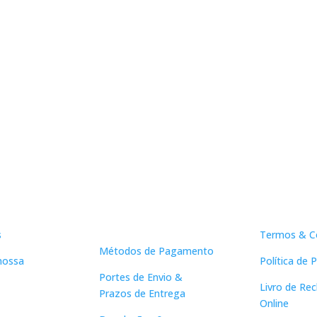
Apoio ao
Links Ú
Cliente
s
Termos & C
Métodos de Pagamento
nossa
Política de 
Portes de Envio &
Livro de Re
Prazos de Entrega
Online