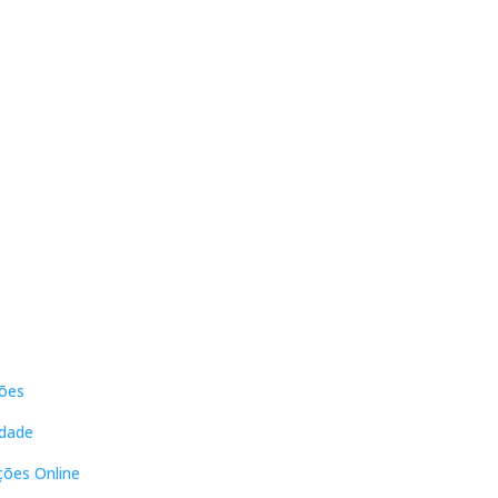
s
Contactos
ões
DNL Convergência
Rua Principal nº39-41, RC Direito,
idade
Loja 2
Vergas
ções Online
3840-555 Sto André de Vagos