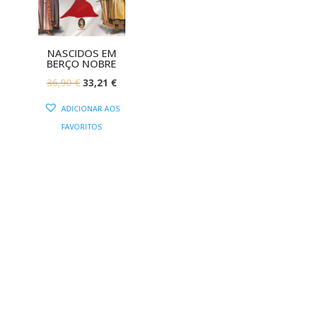
NASCIDOS EM
BERÇO NOBRE
O
O
36,90
€
33,21
€
PREÇO
PREÇO
ADICIONAR AOS
ORIGINAL
ATUAL
FAVORITOS
ERA:
É:
36,90 €.
33,21 €.