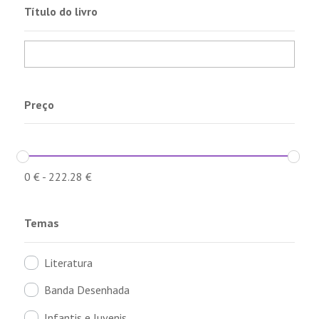
Título do livro
Preço
0
€
-
222.28
€
Temas
Literatura
Banda Desenhada
Infantis e Juvenis