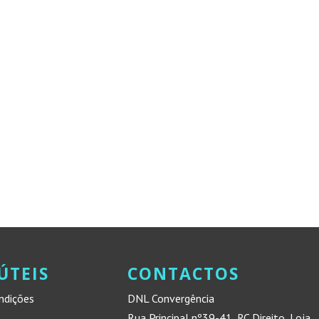
ÚTEIS
CONTACTOS
ndições
DNL Convergência
Rua Principal nº39-41, RC Direito, Loja