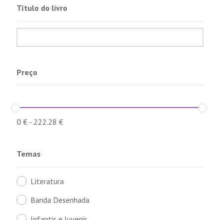
Título do livro
Preço
0
€
-
222.28
€
Temas
Literatura
Banda Desenhada
Infantis e Juvenis