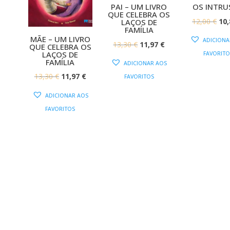
PAI – UM LIVRO
OS INTRU
QUE CELEBRA OS
O
12,00
€
10
LAÇOS DE
FAMÍLIA
PR
MÃE – UM LIVRO
ADICIONA
O
O
13,30
€
11,97
€
QUE CELEBRA OS
OR
LAÇOS DE
FAVORITO
PREÇO
PREÇO
ERA
FAMÍLIA
ADICIONAR AOS
ORIGINAL
ATUAL
12,
O
O
13,30
€
11,97
€
FAVORITOS
ERA:
É:
PREÇO
PREÇO
ADICIONAR AOS
13,30 €.
11,97 €.
ORIGINAL
ATUAL
FAVORITOS
ERA:
É:
13,30 €.
11,97 €.