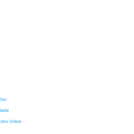
s
Contactos
ões
DNL Convergência
Rua Principal nº39-41, RC Direito,
idade
Loja 2
Vergas
ções Online
3840-555 Sto André de Vagos