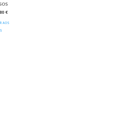
SOS
O
,80
€
EÇO
PREÇO
R AOS
IGINAL
ATUAL
S
:
É:
00 €.
10,80 €.