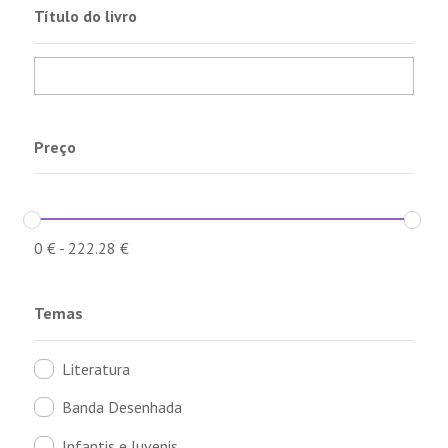
Título do livro
Preço
0
€
-
222.28
€
Temas
Literatura
Banda Desenhada
Infantis e Juvenis