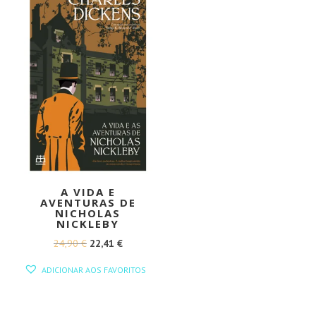
A VIDA E
AVENTURAS DE
NICHOLAS
NICKLEBY
O
O
24,90
€
22,41
€
PREÇO
PREÇO
ADICIONAR AOS FAVORITOS
ORIGINAL
ATUAL
ERA:
É: