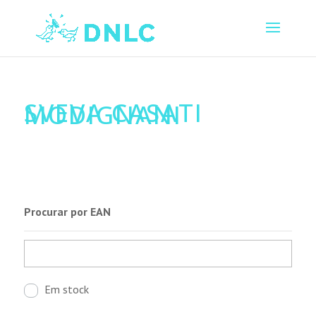
SVEVA CASATI
MODIGNANI
Procurar por EAN
Em stock