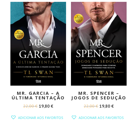
MR. GARCIA – A
MR. SPENCER –
ÚLTIMA TENTAÇÃO
JOGOS DE SEDUÇÃO
O
O
O
O
22,00
€
19,80
€
22,00
€
19,80
€
PREÇO
PREÇO
PREÇO
PREÇO
ADICIONAR AOS FAVORITOS
ADICIONAR AOS FAVORITOS
ORIGINAL
ATUAL
ORIGINAL
ATUAL
ERA:
É:
ERA:
É: