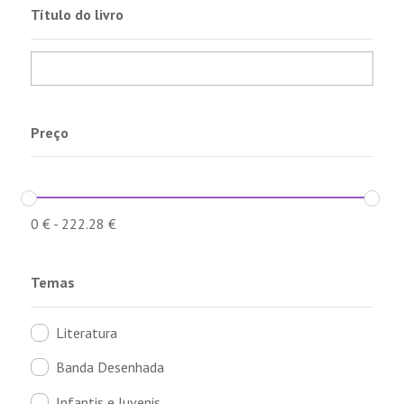
Título do livro
Preço
0
€
-
222.28
€
Temas
Literatura
Banda Desenhada
Infantis e Juvenis