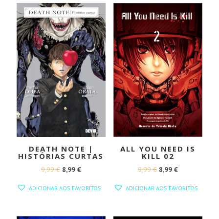
DEATH NOTE |
ALL YOU NEED IS
HISTÓRIAS CURTAS
KILL 02
O
O
O
O
9,99
€
8,99
€
9,99
€
8,99
€
PREÇO
PREÇO
PREÇO
PREÇO
ADICIONAR AOS FAVORITOS
ADICIONAR AOS FAVORITOS
ORIGINAL
ATUAL
ORIGINAL
ATUAL
ERA:
É:
ERA:
É: