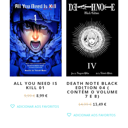
9,99 €.
8,99 €.
9,99 €.
8,99 €.
ALL YOU NEED IS
DEATH NOTE BLACK
KILL 01
EDITION 04 (
CONTÉM O VOLUME
O
O
9,99
€
8,99
€
7 E 8)
PREÇO
PREÇO
O
O
14,99
€
13,49
€
ADICIONAR AOS FAVORITOS
ORIGINAL
ATUAL
PREÇO
PREÇO
ADICIONAR AOS FAVORITOS
ERA:
É:
ORIGINAL
ATUAL
9,99 €.
8,99 €.
ERA:
É: