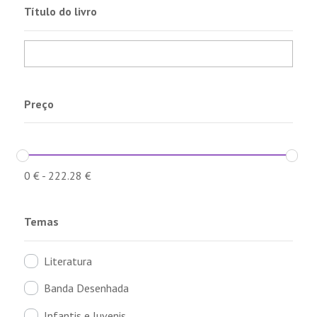
Título do livro
Preço
0
€
-
222.28
€
Temas
Literatura
Banda Desenhada
Infantis e Juvenis