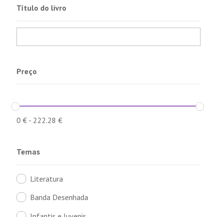
Título do livro
Preço
0
€
-
222.28
€
Temas
Literatura
Banda Desenhada
Infantis e Juvenis