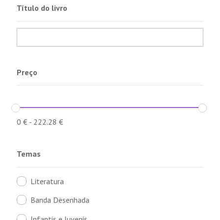
Título do livro
Preço
0
€
-
222.28
€
Temas
Literatura
Banda Desenhada
Infantis e Juvenis