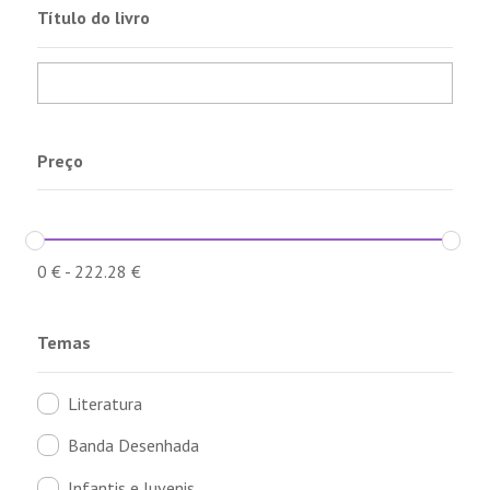
Título do livro
Preço
0
€
-
222.28
€
Temas
Literatura
Banda Desenhada
Infantis e Juvenis