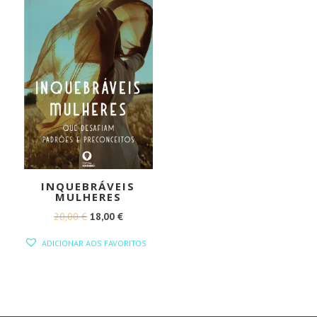
INQUEBRÁVEIS
MULHERES
O
O
20,00
€
18,00
€
PREÇO
PREÇO
ADICIONAR AOS FAVORITOS
ORIGINAL
ATUAL
ERA:
É:
20,00 €.
18,00 €.