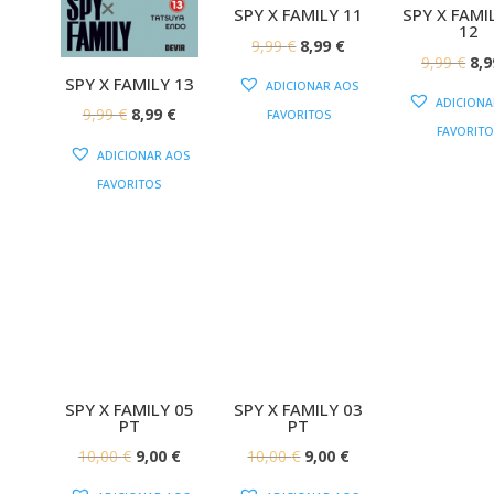
SPY X FAMILY 11
SPY X FAMIL
12
O
O
9,99
€
8,99
€
O
9,99
€
8,
PREÇO
PREÇO
SPY X FAMILY 13
ADICIONAR AOS
PR
ORIGINAL
ATUAL
ADICIONA
O
O
9,99
€
8,99
€
FAVORITOS
OR
ERA:
É:
FAVORITO
PREÇO
PREÇO
ERA
ADICIONAR AOS
9,99 €.
8,99 €.
ORIGINAL
ATUAL
9,9
FAVORITOS
ERA:
É:
9,99 €.
8,99 €.
SPY X FAMILY 05
SPY X FAMILY 03
PT
PT
O
O
O
O
10,00
€
9,00
€
10,00
€
9,00
€
PREÇO
PREÇO
PREÇO
PREÇO