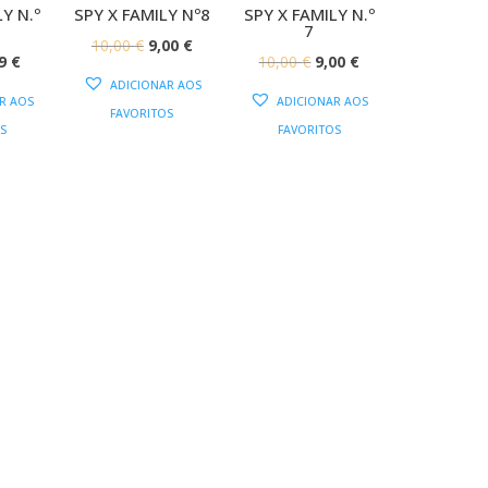
Y N.º
SPY X FAMILY Nº8
SPY X FAMILY N.º
7
O
O
10,00
€
9,00
€
O
O
O
99
€
10,00
€
9,00
€
PREÇO
PREÇO
ADICIONAR AOS
EÇO
PREÇO
PREÇO
PREÇO
ORIGINAL
ATUAL
R AOS
ADICIONAR AOS
FAVORITOS
IGINAL
ATUAL
ORIGINAL
ATUAL
ERA:
É:
S
FAVORITOS
:
É:
ERA:
É:
10,00 €.
9,00 €.
9 €.
8,99 €.
10,00 €.
9,00 €.