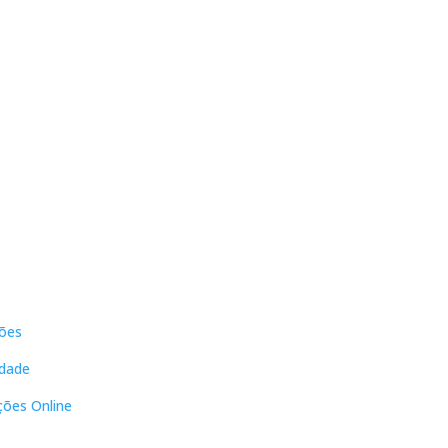
s
Contactos
ões
DNL Convergência
Rua Principal nº39-41, RC Direito,
idade
Loja 2
Vergas
ções Online
3840-555 Sto André de Vagos