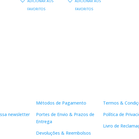
ADICIONAR AOS
ADICIONAR AOS
ORIGINAL
ATUAL
ORIGINAL
ATUAL
FAVORITOS
FAVORITOS
ERA:
É:
ERA:
É:
10,00 €.
9,00 €.
10,00 €.
9,00 €.
Apoio ao Cliente
Links Útei
Métodos de Pagamento
Termos & Condiç
ssa newsletter
Portes de Envio & Prazos de
Política de Privac
Entrega
Livro de Reclama
Devoluções & Reembolsos