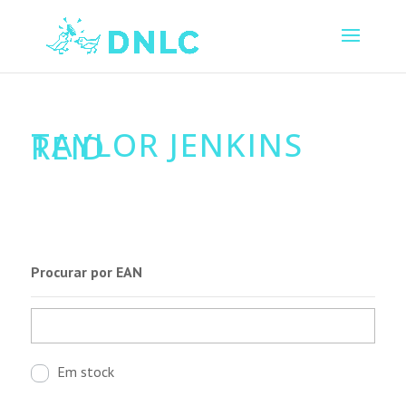
TAYLOR JENKINS
REID
Procurar por EAN
Em stock