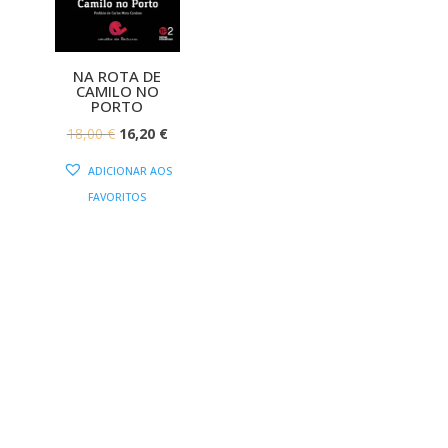
NA ROTA DE
CAMILO NO
PORTO
O
O
18,00
€
16,20
€
PREÇO
PREÇO
ADICIONAR AOS
ORIGINAL
ATUAL
FAVORITOS
ERA:
É:
18,00 €.
16,20 €.