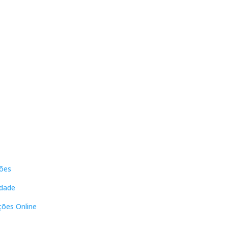
s
Contactos
ões
DNL Convergência
Rua Principal nº39-41, RC Direito,
idade
Loja 2
Vergas
ções Online
3840-555 Sto André de Vagos