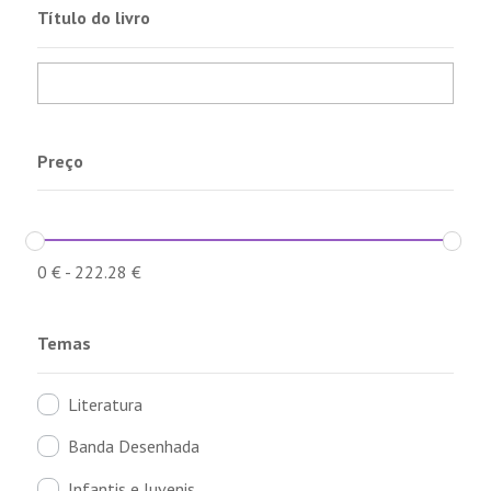
Título do livro
Preço
0
€
-
222.28
€
Temas
Literatura
Banda Desenhada
Infantis e Juvenis