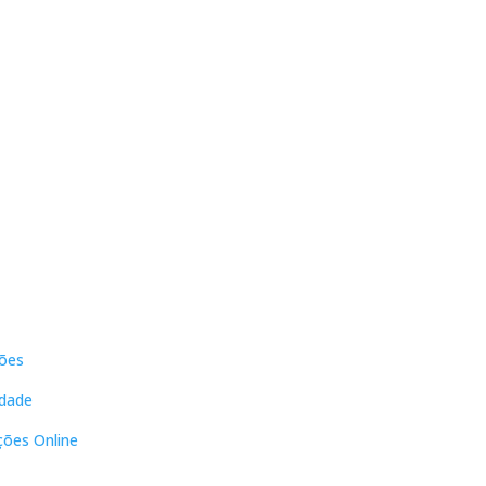
s
Contactos
ões
DNL Convergência
Rua Principal nº39-41, RC Direito,
idade
Loja 2
Vergas
ções Online
3840-555 Sto André de Vagos