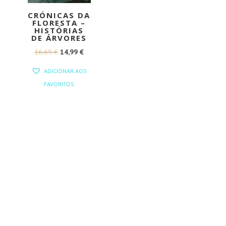
CRÓNICAS DA
FLORESTA –
HISTÓRIAS
DE ÁRVORES
O
O
16,65
€
14,99
€
PREÇO
PREÇO
ADICIONAR AOS
ORIGINAL
ATUAL
FAVORITOS
ERA:
É:
16,65 €.
14,99 €.