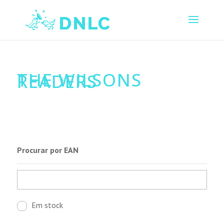
THE WILSONS
READERS
Procurar por EAN
Em stock