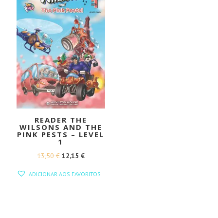
READER THE
WILSONS AND THE
PINK PESTS – LEVEL
1
O
O
13,50
€
12,15
€
PREÇO
PREÇO
ADICIONAR AOS FAVORITOS
ORIGINAL
ATUAL
ERA:
É:
13,50 €.
12,15 €.