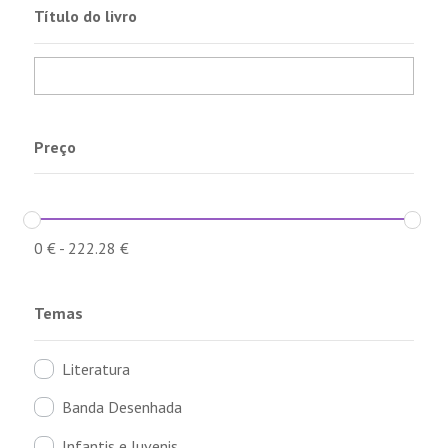
Título do livro
Preço
0
€
-
222.28
€
Temas
Literatura
Banda Desenhada
Infantis e Juvenis