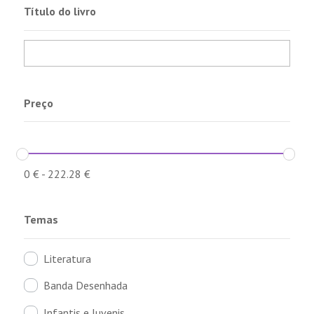
Título do livro
Preço
0
€
-
222.28
€
Temas
Literatura
Banda Desenhada
Infantis e Juvenis