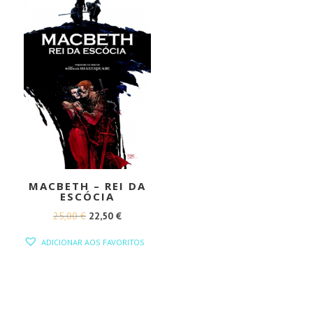
MACBETH – REI DA
ESCÓCIA
O
O
25,00
€
22,50
€
PREÇO
PREÇO
ADICIONAR AOS FAVORITOS
ORIGINAL
ATUAL
ERA:
É:
25,00 €.
22,50 €.