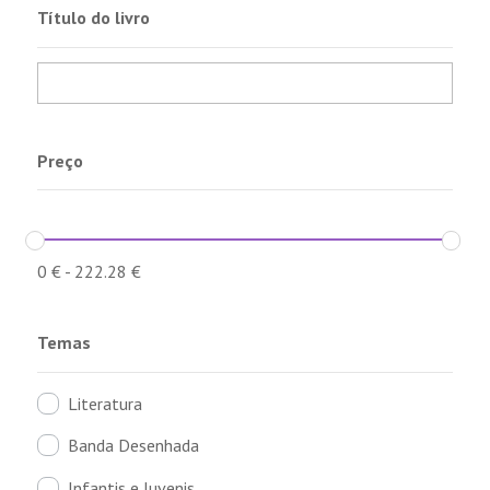
Título do livro
Preço
0
€
-
222.28
€
Temas
Literatura
Banda Desenhada
Infantis e Juvenis