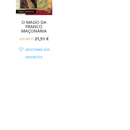
O MAGO DA
FRANCO
MAÇONARIA
O
O
23,90
€
21,51
€
PREÇO
PREÇO
ADICIONAR AOS
ORIGINAL
ATUAL
FAVORITOS
ERA:
É:
23,90 €.
21,51 €.