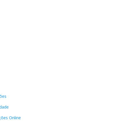
s
Contactos
ões
DNL Convergência
Rua Principal nº39-41, RC Direito,
idade
Loja 2
Vergas
ções Online
3840-555 Sto André de Vagos