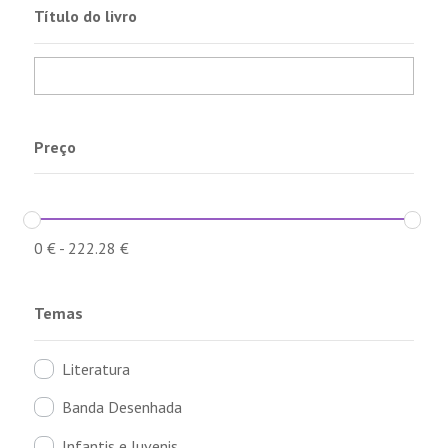
Título do livro
Preço
0
€
-
222.28
€
Temas
Literatura
Banda Desenhada
Infantis e Juvenis