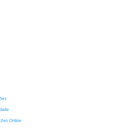
s
Contactos
ões
DNL Convergência
Rua Principal nº39-41, RC Direito,
idade
Loja 2
Vergas
ções Online
3840-555 Sto André de Vagos