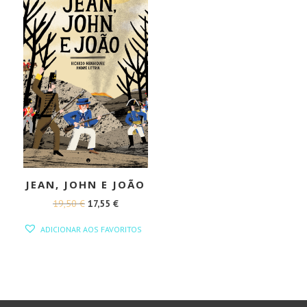
JEAN, JOHN E JOÃO
O
O
19,50
€
17,55
€
PREÇO
PREÇO
ADICIONAR AOS FAVORITOS
ORIGINAL
ATUAL
ERA:
É:
19,50 €.
17,55 €.