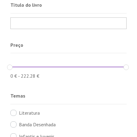
Título do livro
Preço
0
€
-
222.28
€
Temas
Literatura
Banda Desenhada
Infantis e Juvenis