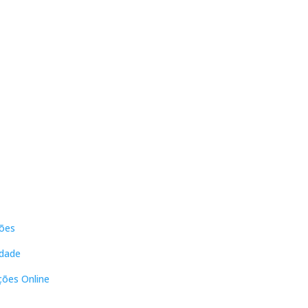
s
Contactos
ões
DNL Convergência
Rua Principal nº39-41, RC Direito,
idade
Loja 2
Vergas
ções Online
3840-555 Sto André de Vagos