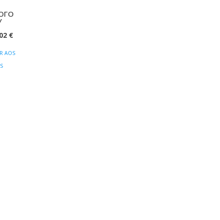
ОГО
У
O
,02
€
EÇO
PREÇO
R AOS
IGINAL
ATUAL
S
:
É:
80 €.
16,02 €.