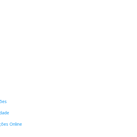
s
Contactos
ões
DNL Convergência
Rua Principal nº39-41, RC Direito,
idade
Loja 2
Vergas
ções Online
3840-555 Sto André de Vagos