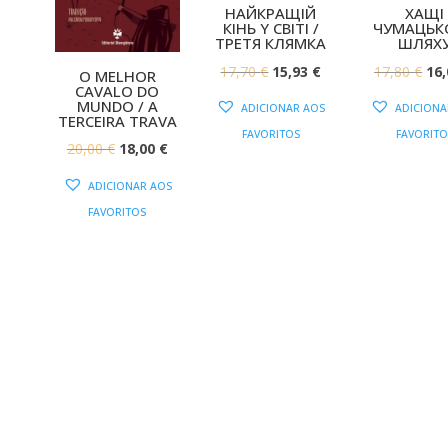
HAЙКPAЩIЙ
ХАЩІ
КIНЬ Y CВIТI /
ЧУМАЦЬК
TPEТЯ КЛЯМКA
ШЛЯХ
O
O
O
17,70
€
15,93
€
17,80
€
16
O MELHOR
CAVALO DO
PREÇO
PREÇO
PR
MUNDO / A
ADICIONAR AOS
ADICIONA
TERCEIRA TRAVA
ORIGINAL
ATUAL
OR
FAVORITOS
FAVORITO
O
O
ERA:
É:
ERA
20,00
€
18,00
€
PREÇO
PREÇO
17,70 €.
15,93 €.
17,
ADICIONAR AOS
ORIGINAL
ATUAL
FAVORITOS
ERA:
É:
20,00 €.
18,00 €.