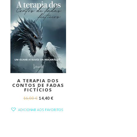
A TERAPIA DOS
CONTOS DE FADAS
FICTÍCIOS
O
O
16,00
€
14,40
€
PREÇO
PREÇO
ADICIONAR AOS FAVORITOS
ORIGINAL
ATUAL
ERA:
É:
16,00 €.
14,40 €.