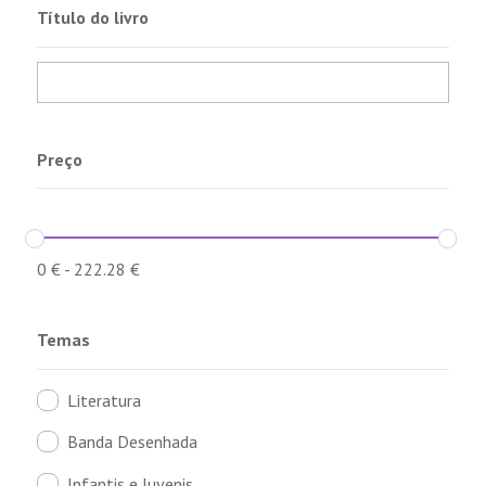
Título do livro
Preço
0
€
-
222.28
€
Temas
Literatura
Banda Desenhada
Infantis e Juvenis