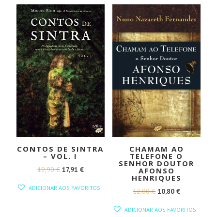
CONTOS DE SINTRA
CHAMAM AO
– VOL. I
TELEFONE O
SENHOR DOUTOR
O
O
19,90
€
17,91
€
AFONSO
HENRIQUES
PREÇO
PREÇO
ADICIONAR AOS FAVORITOS
O
O
12,00
€
10,80
€
ORIGINAL
ATUAL
PREÇO
PREÇO
ERA:
É:
ADICIONAR AOS FAVORITOS
ORIGINAL
ATUAL