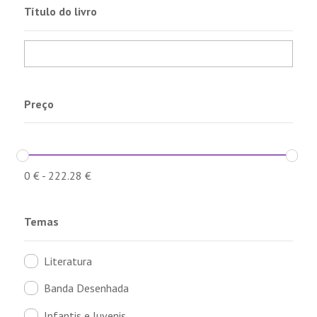
Título do livro
Preço
0
€
-
222.28
€
Temas
Literatura
Banda Desenhada
Infantis e Juvenis