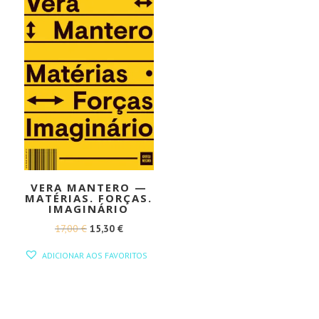
VERA MANTERO —
MATÉRIAS. FORÇAS.
IMAGINÁRIO
O
O
17,00
€
15,30
€
PREÇO
PREÇO
ADICIONAR AOS FAVORITOS
ORIGINAL
ATUAL
ERA:
É:
17,00 €.
15,30 €.