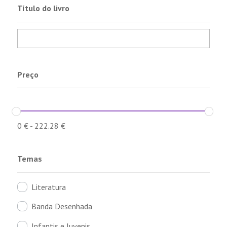
Título do livro
Preço
0
€
-
222.28
€
Temas
Literatura
Banda Desenhada
Infantis e Juvenis