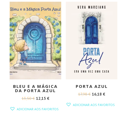
BLEU E A MÁGICA
PORTA AZUL
DA PORTA AZUL
O
O
17,98
€
16,18
€
O
O
13,50
€
12,15
€
PREÇO
PREÇO
ADICIONAR AOS FAVORITOS
PREÇO
PREÇO
ORIGINAL
ATUAL
ADICIONAR AOS FAVORITOS
ORIGINAL
ATUAL
ERA:
É:
ERA:
É:
17,98 €.
16,18 €.