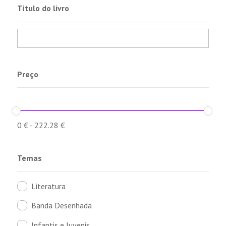
Título do livro
Preço
0
€
-
222.28
€
Temas
Literatura
Banda Desenhada
Infantis e Juvenis