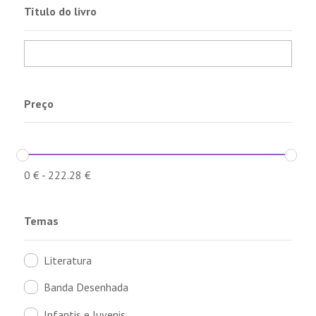
Título do livro
Preço
0
€
-
222.28
€
Temas
Literatura
Banda Desenhada
Infantis e Juvenis