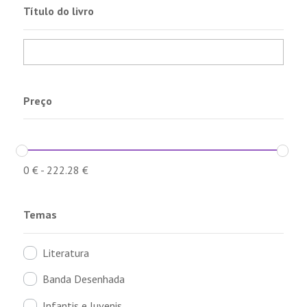
Título do livro
Preço
0
€
-
222.28
€
Temas
Literatura
Banda Desenhada
Infantis e Juvenis