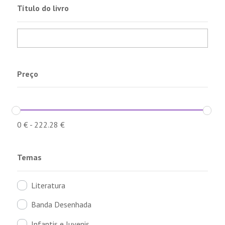
Título do livro
Preço
0
€
-
222.28
€
Temas
Literatura
Banda Desenhada
Infantis e Juvenis