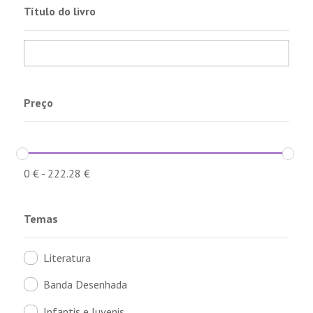
Título do livro
Preço
0
€
-
222.28
€
Temas
Literatura
Banda Desenhada
Infantis e Juvenis