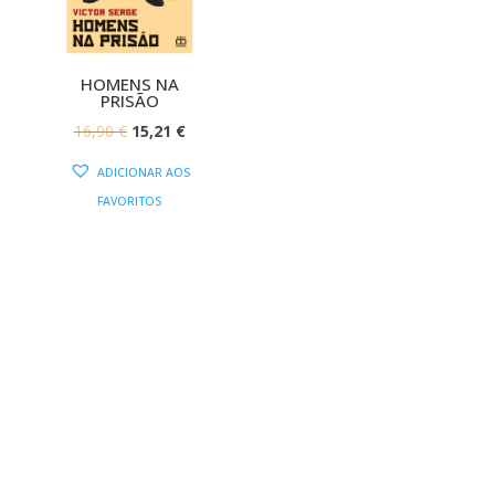
HOMENS NA
PRISÃO
O
O
16,90
€
15,21
€
PREÇO
PREÇO
ADICIONAR AOS
ORIGINAL
ATUAL
FAVORITOS
ERA:
É:
16,90 €.
15,21 €.