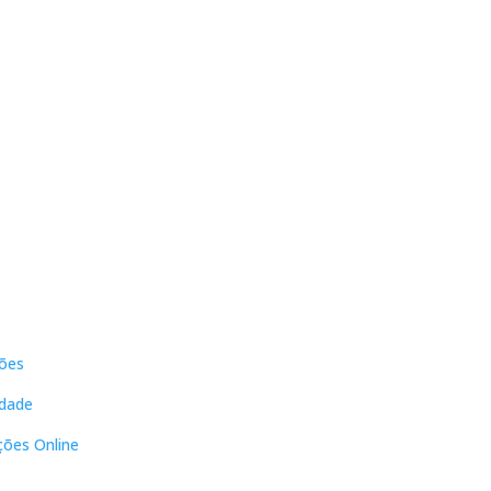
s
Contactos
ões
DNL Convergência
Rua Principal nº39-41, RC Direito,
idade
Loja 2
Vergas
ções Online
3840-555 Sto André de Vagos