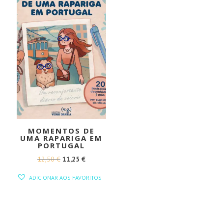
MOMENTOS DE
UMA RAPARIGA EM
PORTUGAL
O
O
12,50
€
11,25
€
PREÇO
PREÇO
ADICIONAR AOS FAVORITOS
ORIGINAL
ATUAL
ERA:
É:
12,50 €.
11,25 €.