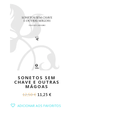
SONETOS SEM
CHAVE E OUTRAS
MÁGOAS
O
O
12,50
€
11,25
€
PREÇO
PREÇO
ADICIONAR AOS FAVORITOS
ORIGINAL
ATUAL
ERA:
É:
12,50 €.
11,25 €.