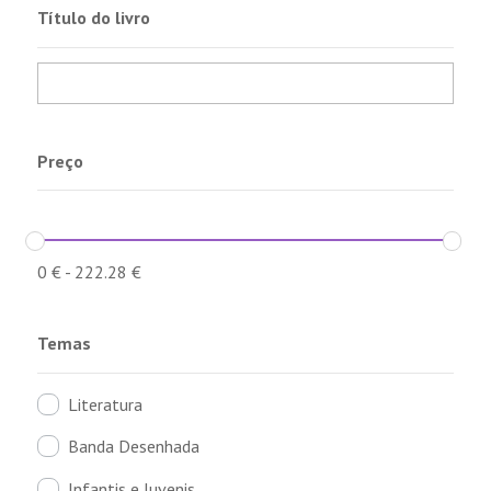
Título do livro
Preço
0
€
-
222.28
€
Temas
Literatura
Banda Desenhada
Infantis e Juvenis