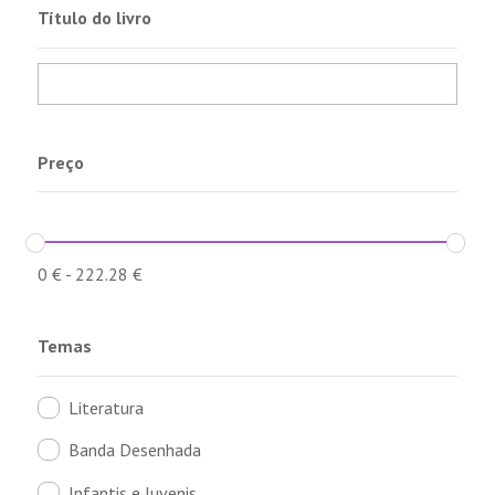
Título do livro
Preço
0
€
-
222.28
€
Temas
Literatura
Banda Desenhada
Infantis e Juvenis