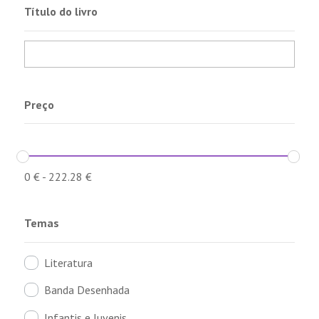
Título do livro
Preço
0
€
-
222.28
€
Temas
Literatura
Banda Desenhada
Infantis e Juvenis