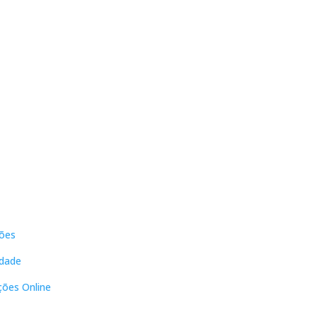
s
Contactos
ões
DNL Convergência
Rua Principal nº39-41, RC Direito,
idade
Loja 2
Vergas
ções Online
3840-555 Sto André de Vagos