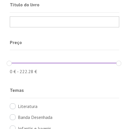
Título do livro
Preço
0
€
-
222.28
€
Temas
Literatura
Banda Desenhada
Infantis e Juvenis